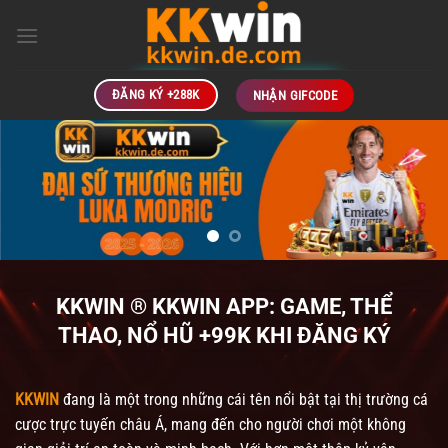
Bỏ
qua
nội
dung
ĐĂNG KÝ +288K
NHẬN GIFCODE
KKWIN ® KKWIN APP: GAME, THỂ
THAO, NỔ HŨ +99K KHI ĐĂNG KÝ
KKWIN
đang là một trong những cái tên nổi bật tại thị trường cá
cược trực tuyến châu Á, mang đến cho người chơi một không